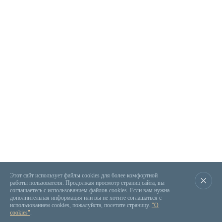
Этот сайт использует файлы cookies для более комфортной
работы пользователя. Продолжая просмотр страниц сайта, вы
соглашаетесь с использованием файлов cookies. Если вам нужна
дополнительная информация или вы не хотите соглашаться с
использованием cookies, пожалуйста, посетите страницу.
"О
cookies"
.